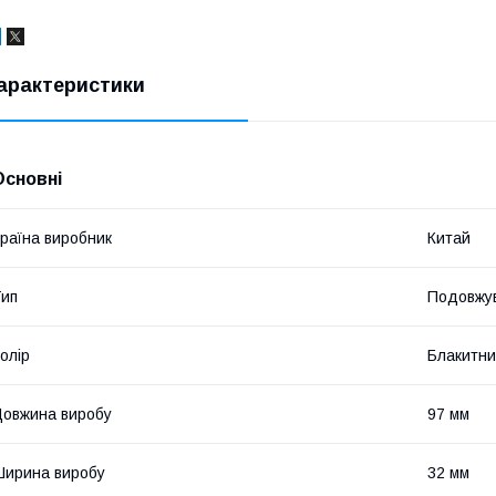
арактеристики
Основні
раїна виробник
Китай
ип
Подовжув
олір
Блакитн
овжина виробу
97 мм
ирина виробу
32 мм