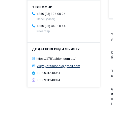
+380 (93) 124-00-24
lifecell (Viber)
+380 (98) 440-18-64
Киевстар
У
д
О
б
https://178fashion.com.ua/
vikysya25blondi@gmail.com
Т
+380931240024
с
+380931240024
Ч
л
в
і