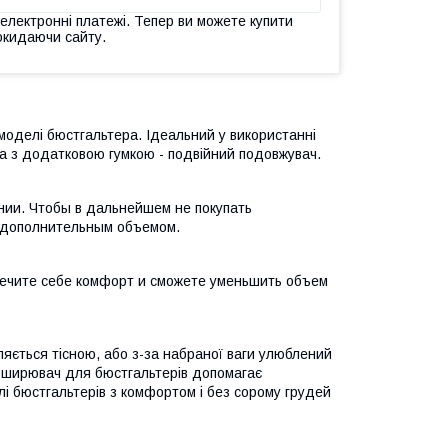
 електронні платежі. Тепер ви можете купити
окидаючи сайту.
моделі бюстгальтера. Ідеальний у використанні
ка з додатковою гумкою - подвійний подовжувач.
нии. Чтобы в дальнейшем не покупать
я дополнительным объемом.
печите себе комфорт и сможете уменьшить объем
яється тісною, або з-за набраної ваги улюблений
зширювач для бюстгальтерів допомагає
лі бюстгальтерів з комфортом і без сорому грудей