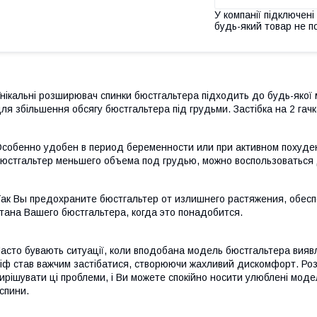
У компанії підключені
будь-який товар не п
нікальні розширювач спинки бюстгальтера підходить до будь-якої 
ля збільшення обсягу бюстгальтера під грудьми. Застібка на 2 гач
собенно удобен в период беременности или при активном похуде
юстгальтер меньшего объема под грудью, можно воспользоватьс
ак Вы предохраните бюстгальтер от излишнего растяжения, обес
тана Вашего бюстгальтера, когда это понадобится.
асто бувають ситуації, коли вподобана модель бюстгальтера виявл
іф став важчим застібатися, створюючи жахливий дискомфорт. Ро
ирішувати ці проблеми, і Ви можете спокійно носити улюблені моде
 спини.