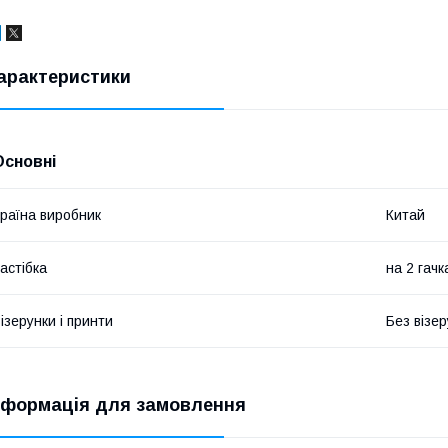
арактеристики
Основні
раїна виробник
Китай
астібка
на 2 гачк
ізерунки і принти
Без візер
нформація для замовлення