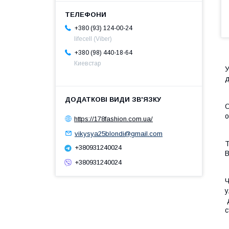
+380 (93) 124-00-24
lifecell (Viber)
+380 (98) 440-18-64
Киевстар
У
д
О
о
https://178fashion.com.ua/
vikysya25blondi@gmail.com
Т
+380931240024
В
+380931240024
Ч
у
д
с