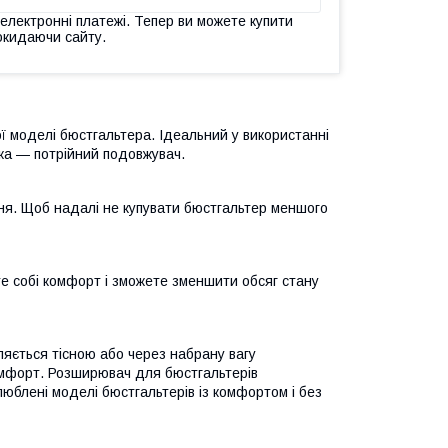
 електронні платежі. Тепер ви можете купити
окидаючи сайту.
ї моделі бюстгальтера. Ідеальний у використанні
ачка — потрійний подовжувач.
ння. Щоб надалі не купувати бюстгальтер меншого
те собі комфорт і зможете зменшити обсяг стану
яється тісною або через набрану вагу
омфорт. Розширювач для бюстгальтерів
люблені моделі бюстгальтерів із комфортом і без