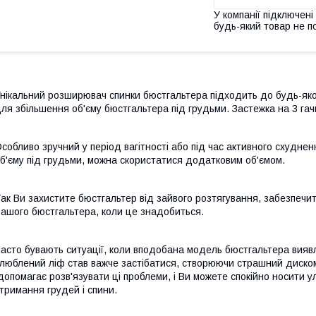
У компанії підключені
будь-який товар не п
нікальний розширювач спинки бюстгальтера підходить до будь-яко
ля збільшення об'єму бюстгальтера під грудьми. Застежка на 3 г
собливо зручний у період вагітності або під час активного схудне
б'єму під грудьми, можна скористатися додатковим об'ємом.
ак Ви захистите бюстгальтер від зайвого розтягування, забезпечи
ашого бюстгальтера, коли це знадобиться.
асто бувають ситуації, коли вподобана модель бюстгальтера виявл
люблений ліф став важче застібатися, створюючи страшний диск
опомагає розв'язувати ці проблеми, і Ви можете спокійно носити у
тримання грудей і спини.