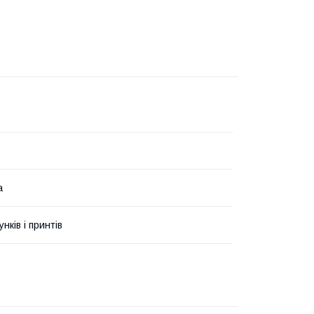
а
унків і принтів