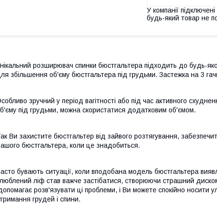
У компанії підключені
будь-який товар не п
нікальний розширювач спинки бюстгальтера підходить до будь-яко
ля збільшення об'єму бюстгальтера під грудьми. Застежка на 3 г
собливо зручний у період вагітності або під час активного схудне
б'єму під грудьми, можна скористатися додатковим об'ємом.
ак Ви захистите бюстгальтер від зайвого розтягування, забезпечи
ашого бюстгальтера, коли це знадобиться.
асто бувають ситуації, коли вподобана модель бюстгальтера виявл
люблений ліф став важче застібатися, створюючи страшний диск
опомагає розв'язувати ці проблеми, і Ви можете спокійно носити у
тримання грудей і спини.