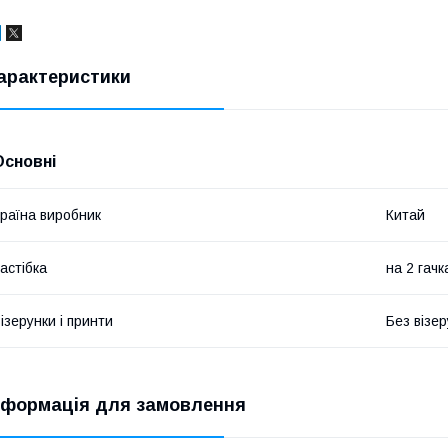
арактеристики
Основні
раїна виробник
Китай
астібка
на 2 гачк
ізерунки і принти
Без візер
нформація для замовлення