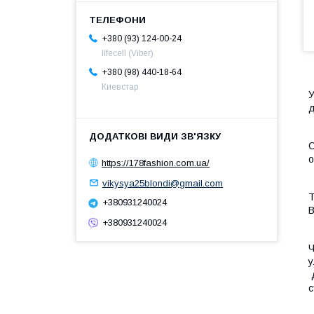
+380 (93) 124-00-24
lifecell (Viber)
+380 (98) 440-18-64
Киевстар
У
д
О
о
https://178fashion.com.ua/
vikysya25blondi@gmail.com
Т
+380931240024
В
+380931240024
Ч
у
д
с