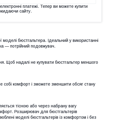
 електронні платежі. Тепер ви можете купити
окидаючи сайту.
ї моделі бюстгальтера. Ідеальний у використанні
ачка — потрійний подовжувач.
ння. Щоб надалі не купувати бюстгальтер меншого
те собі комфорт і зможете зменшити обсяг стану
яється тісною або через набрану вагу
омфорт. Розширювач для бюстгальтерів
люблені моделі бюстгальтерів із комфортом і без