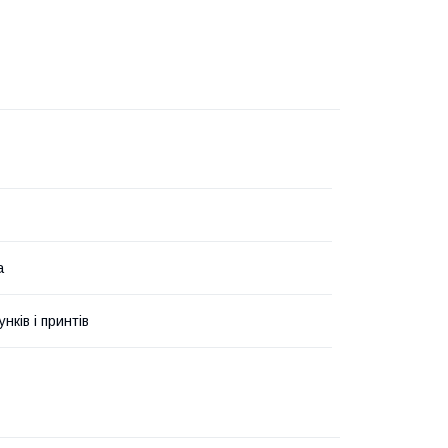
а
унків і принтів