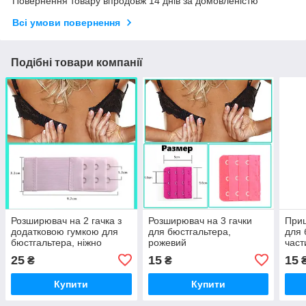
Повернення товару впродовж 14 днів за домовленістю
Всі умови повернення
Подібні товари компанії
Розширювач на 2 гачка з
Розширювач на 3 гачки
При
додатковою гумкою для
для бюстгальтера,
для 
бюстгальтера, ніжно
рожевий
част
рожевий
шири
25
15
15
₴
₴
рож
Купити
Купити