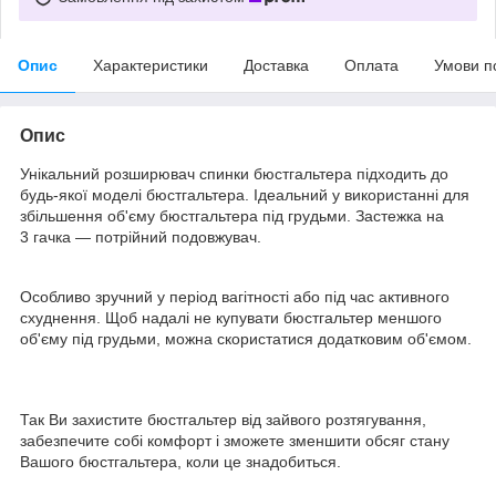
Опис
Характеристики
Доставка
Оплата
Умови п
Опис
Унікальний розширювач спинки бюстгальтера підходить до
будь-якої моделі бюстгальтера. Ідеальний у використанні для
збільшення об'єму бюстгальтера під грудьми. Застежка на
3 гачка — потрійний подовжувач.
Особливо зручний у період вагітності або під час активного
схуднення. Щоб надалі не купувати бюстгальтер меншого
об'єму під грудьми, можна скористатися додатковим об'ємом.
Так Ви захистите бюстгальтер від зайвого розтягування,
забезпечите собі комфорт і зможете зменшити обсяг стану
Вашого бюстгальтера, коли це знадобиться.