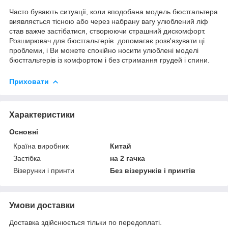
Часто бувають ситуації, коли вподобана модель бюстгальтера
виявляється тісною або через набрану вагу улюблений ліф
став важче застібатися, створюючи страшний дискомфорт.
Розширювач для бюстгальтерів допомагає розв'язувати ці
проблеми, і Ви можете спокійно носити улюблені моделі
бюстгальтерів із комфортом і без стримання грудей і спини.
Приховати
Характеристики
Основні
Країна виробник
Китай
Застібка
на 2 гачка
Візерунки і принти
Без візерунків і принтів
Умови доставки
Доставка здійснюється тільки по передоплаті.