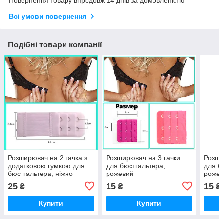
Повернення товару впродовж 14 днів за домовленістю
Всі умови повернення
Подібні товари компанії
Розширювач на 2 гачка з
Розширювач на 3 гачки
Розш
додатковою гумкою для
для бюстгальтера,
для 
бюстгальтера, ніжно
рожевий
рож
рожевий
25
15
15
₴
₴
Купити
Купити