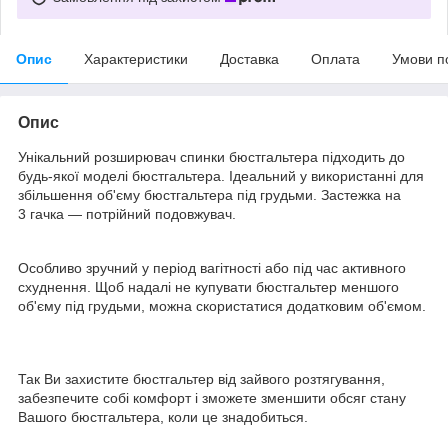
Опис
Характеристики
Доставка
Оплата
Умови п
Опис
Унікальний розширювач спинки бюстгальтера підходить до
будь-якої моделі бюстгальтера. Ідеальний у використанні для
збільшення об'єму бюстгальтера під грудьми. Застежка на
3 гачка — потрійний подовжувач.
Особливо зручний у період вагітності або під час активного
схуднення. Щоб надалі не купувати бюстгальтер меншого
об'єму під грудьми, можна скористатися додатковим об'ємом.
Так Ви захистите бюстгальтер від зайвого розтягування,
забезпечите собі комфорт і зможете зменшити обсяг стану
Вашого бюстгальтера, коли це знадобиться.