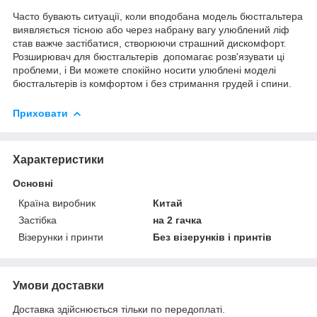
Часто бувають ситуації, коли вподобана модель бюстгальтера
виявляється тісною або через набрану вагу улюблений ліф
став важче застібатися, створюючи страшний дискомфорт.
Розширювач для бюстгальтерів допомагає розв'язувати ці
проблеми, і Ви можете спокійно носити улюблені моделі
бюстгальтерів із комфортом і без стримання грудей і спини.
Приховати
Характеристики
Основні
Країна виробник
Китай
Застібка
на 2 гачка
Візерунки і принти
Без візерунків і принтів
Умови доставки
Доставка здійснюється тільки по передоплаті.