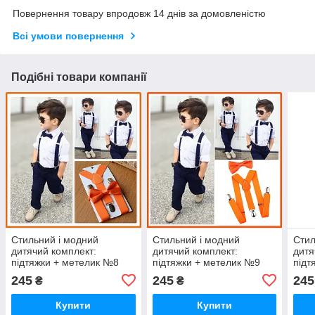
Повернення товару впродовж 14 днів за домовленістю
Всі умови повернення
Подібні товари компанії
Стильний і модний
Стильний і модний
Стил
дитячий комплект:
дитячий комплект:
дитя
підтяжки + метелик №8
підтяжки + метелик №9
підт
жовтогарячого кольору
неоново-жовтогарячого
каво
245
245
245
₴
₴
кольору
Купити
Купити