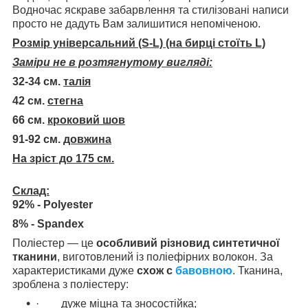
Водночас яскраве забарвлення та стилізовані написи
просто не дадуть Вам залишитися непоміченою.
Розмір універсальний (S-L) (на бирці стоїть L)
Заміри не в розтягнутому вигляді:
32-34 см.
талія
42 см.
стегна
66 см.
кроковий шов
91-92 см.
довжина
На зріст до 175 см.
Склад:
92% - Polyester
8% - Spandex
Поліестер — це
особливий різновид синтетичної
тканини
, виготовлений із поліефірних волокон. За
характеристиками дуже
схож с
бавовною
. Тканина,
зроблена з поліестеру:
· дуже міцна та зносостійка;