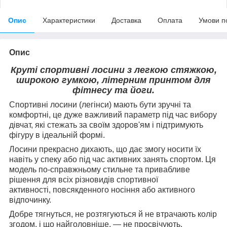
Опис
Характеристики
Доставка
Оплата
Умови п
Опис
Круті спортивні лосини з легкою стяжкою,
широкою гумкою, літерним принтом для
фітнесу та йоги.
Спортивні лосини (легінси) мають бути зручні та
комфортні, це дуже важливий параметр під час вибору
дівчат, які стежать за своїм здоров'ям і підтримують
фігуру в ідеальній формі.
Лосини прекрасно дихають, що дає змогу носити їх
навіть у спеку або під час активних занять спортом. Ця
модель по-справжньому стильне та привабливе
рішення для всіх різновидів спортивної
активності, повсякденного носіння або активного
відпочинку.
Добре тягнуться, не розтягуються й не втрачають колір
згодом, і що найголовніше, — не просвічують.