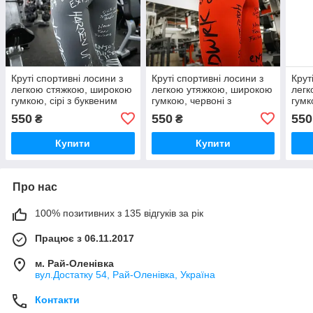
Круті спортивні лосини з
Круті спортивні лосини з
Крут
легкою стяжкою, широкою
легкою утяжкою, широкою
легк
гумкою, сірі з буквеним
гумкою, червоні з
гумк
принтом
буквеним принтом
при
550
550
550
₴
₴
Купити
Купити
Про нас
100% позитивних з 135 відгуків за рік
Працює з 06.11.2017
м. Рай-Оленівка
вул.Достатку 54, Рай-Оленівка, Україна
Контакти