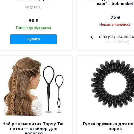
карі" - bob maket
0011
75 ₴
90 ₴
Немає в наявності
Готово до відправки
+380 (93) 124-00-24
Купити
lifecell (Viber)
Набір знаменитих Topsy Tail
Гумка пружинка для во
петля — стайлер для
чорна
волосся