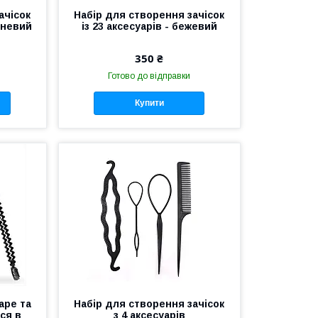
ачісок
Набір для створення зачісок
ичневий
із 23 аксесуарів - бежевий
350 ₴
Готово до відправки
Купити
аре та
Набір для створення зачісок
ся в
з 4 аксесуарів