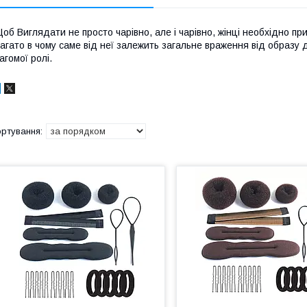
об Виглядати не просто чарівно, але і чарівно, жінці необхідно при
агато в чому саме від неї залежить загальне враження від образу ді
агомої ролі.