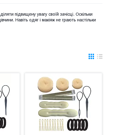
діляти підвищену увагу своїй зачісці. Оскільки
вчини. Навіть одяг і макіяж не грають настільки