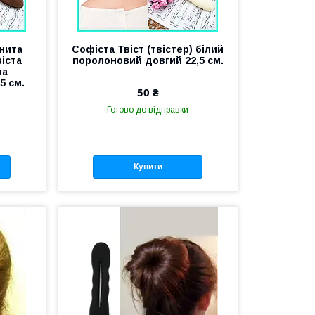
енита
Софіста Твіст (твістер) білий
віста
поролоновий довгий 22,5 см.
ва
5 см.
50 ₴
Готово до відправки
Купити