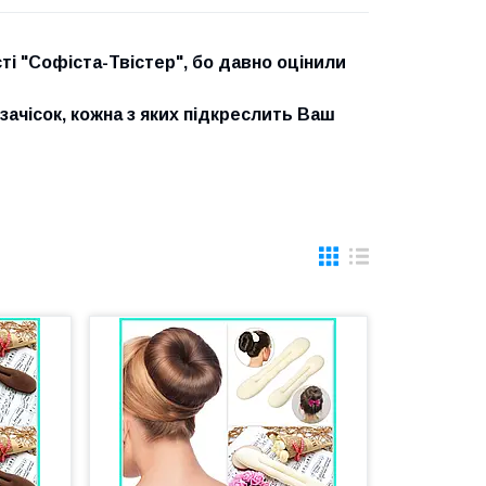
ті "Софіста-Твістер", бо давно оцінили
ачісок, кожна з яких підкреслить Ваш