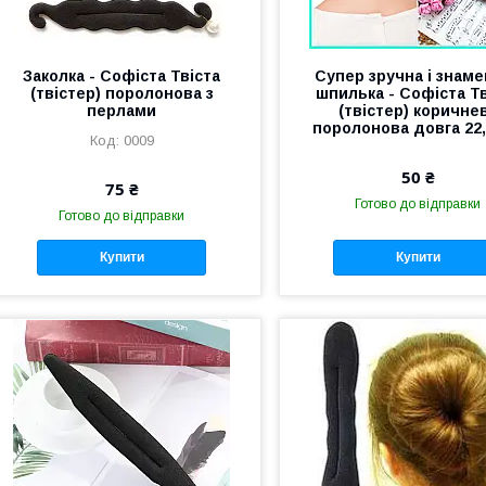
Заколка - Софіста Твіста
Супер зручна і знам
(твістер) поролонова з
шпилька - Софіста Т
перлами
(твістер) коричне
поролонова довга 22,
0009
50 ₴
75 ₴
Готово до відправки
Готово до відправки
Купити
Купити