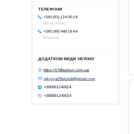
+380 (93) 124-00-24
lifecell (Viber)
+380 (98) 440-18-64
Киевстар
https://178fashion.com.ua/
vikysya25blondi@gmail.com
+380931240024
+380931240024