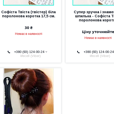
Софіста Твіста (твістер) біла
Супер зручна і знам
поролонова коротка 17,5 см.
шпилька - Софіста Т
поролонова корот
30 ₴
Ціну уточнюйт
Немає в наявності
Немає в наявності
+380 (93) 124-00-24
+380 (93) 124-00-24
lifecell (Viber)
lifecell (Viber)