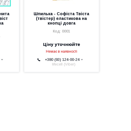
енита
Шпилька - Софіста Твіста
віст
(твістер) еластикова на
ка
кнопці довга
0001
е
Ціну уточнюйте
Немає в наявності
+380 (93) 124-00-24
lifecell (Viber)