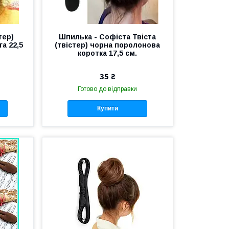
тер)
Шпилька - Софіста Твіста
а 22,5
(твістер) чорна поролонова
коротка 17,5 см.
35 ₴
Готово до відправки
Купити