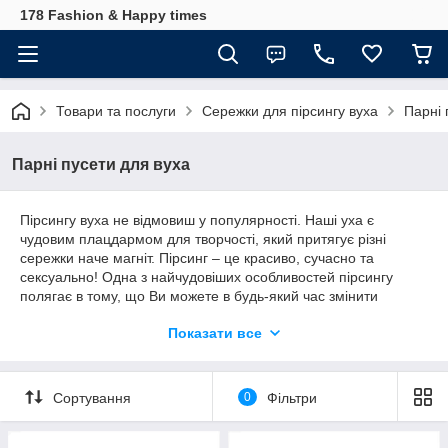
178 Fashion & Happy times
Товари та послуги
Сережки для пірсингу вуха
Парні 
Парні пусети для вуха
Пірсингу вуха не відмовиш у популярності. Наші уха є
чудовим плацдармом для творчості, який притягує різні
сережки наче магніт. Пірсинг – це красиво, сучасно та
сексуально! Одна з найчудовіших особливостей пірсингу
полягає в тому, що Ви можете в будь-який час змінити
прикрасу на ту, яка найбільше підходить вашому настрою
Показати все
або образу у певний момент!
Пусети - це найбільш популярний вид сережок, тому що вони
маленькі, витончені та акуратні.
Сортування
0
Фільтри
Поодинока сережка гвоздик в основі модного образу – це
неодмінно об'ємний, виразний і притягуючий погляди акцент