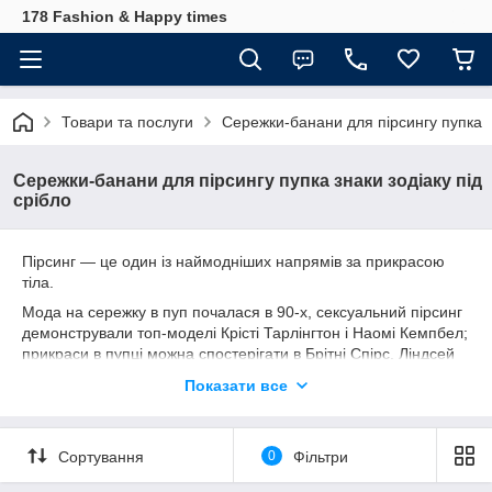
178 Fashion & Happy times
Товари та послуги
Сережки-банани для пірсингу пупка
Сережки-банани для пірсингу пупка знаки зодіаку під
срібло
Пірсинг — це один із наймодніших напрямів за прикрасою
тіла.
Мода на сережку в пуп почалася в 90-х, сексуальний пірсинг
демонстрували топ-моделі Крісті Тарлінгтон і Наомі Кемпбел;
прикраси в пупці можна спостерігати в Брітні Спірс, Ліндсей
Лохан, Вікторії Бекхем; а в кліпі Aerosmith на пісню Cryin ́ (в
Показати все
1993) Алісія Сільвертоун теж демонструє пірсинг. Завдяки
зоряним носійкам пірсингу прокол пупка сьогодні
надзвичайно популярний, а мода на пірсинг пупка не
Сортування
0
Фільтри
припиняється донині.