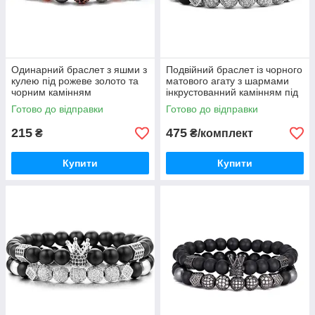
Одинарний браслет з яшми з
Подвійний браслет із чорного
кулею під рожеве золото та
матового агату з шармами
чорним камінням
інкрустованний камінням під
срібло
Готово до відправки
Готово до відправки
215
475
₴
₴/комплект
Купити
Купити