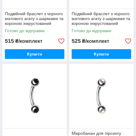
Подвійний браслет з чорного
Подвійний браслет з чорного
матового агату з шармами та
матового агату з шармами та
короною інкрустований
короною інкрустований
камінням під срібло
камінням
Готово до відправки
Готово до відправки
515
525
₴/комплект
₴/комплект
Купити
Купити
Мікробанан для пірсингу