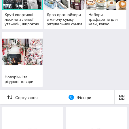
Круті спортивні
Диво органайзери
Набори
лосини з легкої
в жіночу сумку,
трафаретів для
утяжкой, широкою
рятувальник сумки
кави, какао,
гумкою, буквеним
від хаосу
капучино, латте та
принтом для
випічки.
фітнесу і йоги.
Новорічні та
різдвяні товари
Сортування
0
Фільтри