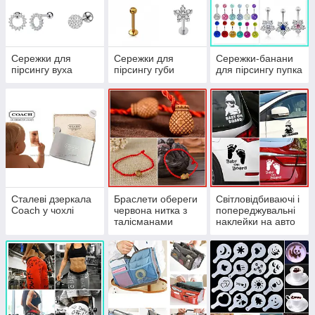
Сережки для
Сережки для
Сережки-банани
пірсингу вуха
пірсингу губи
для пірсингу пупка
Сталеві дзеркала
Браслети обереги
Світловідбиваючі і
Coach у чохлі
червона нитка з
попереджувальні
талісманами
наклейки на авто
"Baby on board"